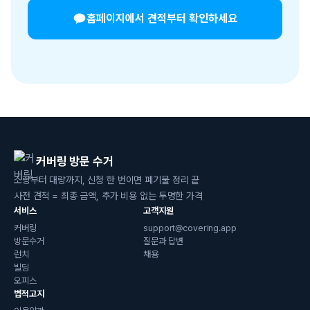
홈페이지에서 견적부터 확인하세요
커버링 방문 수거
소량부터 대량까지, 신청 한 번이면 폐기물 정리 끝
사전 견적 = 최종 금액, 추가 비용 없는 투명한 가격
서비스
고객지원
커버링
support@covering.app
방문수거
질문과 답변
런치
채용
빌딩
오피스
법적고지