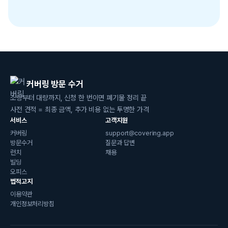
커버링 방문 수거
소량부터 대량까지, 신청 한 번이면 폐기물 정리 끝
사전 견적 = 최종 금액, 추가 비용 없는 투명한 가격
서비스
고객지원
커버링
support@covering.app
방문수거
질문과 답변
런치
채용
빌딩
오피스
법적고지
이용약관
개인정보처리방침