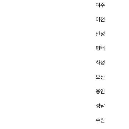
여주
이천
안성
평택
화성
오산
용인
성남
수원