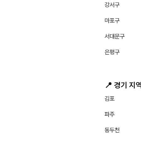
강서구
마포구
서대문구
은평구
📍 경기 지
김포
파주
동두천