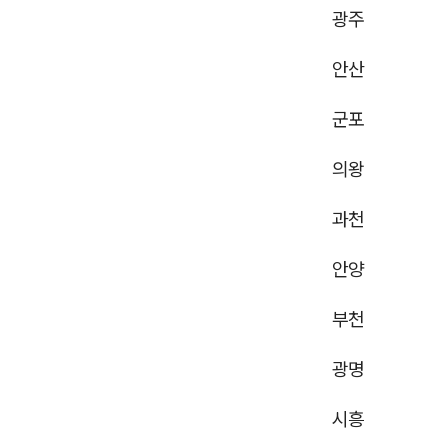
광주
안산
군포
의왕
과천
안양
부천
광명
시흥