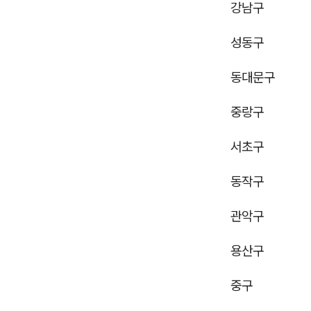
강남구
성동구
동대문구
중랑구
서초구
동작구
관악구
용산구
중구