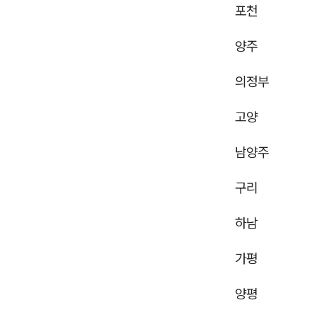
포천
양주
의정부
고양
남양주
구리
하남
가평
양평