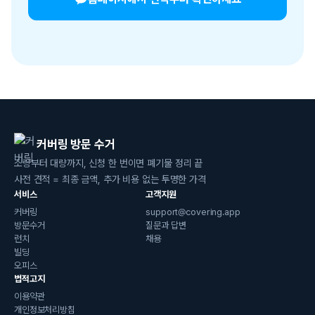
커버링 방문 수거
소량부터 대량까지, 신청 한 번이면 폐기물 정리 끝
사전 견적 = 최종 금액, 추가 비용 없는 투명한 가격
서비스
고객지원
커버링
support@covering.app
방문수거
질문과 답변
런치
채용
빌딩
오피스
법적고지
이용약관
개인정보처리방침