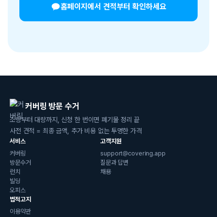
홈페이지에서 견적부터 확인하세요
커버링 방문 수거
소량부터 대량까지, 신청 한 번이면 폐기물 정리 끝
사전 견적 = 최종 금액, 추가 비용 없는 투명한 가격
서비스
고객지원
커버링
support@covering.app
방문수거
질문과 답변
런치
채용
빌딩
오피스
법적고지
이용약관