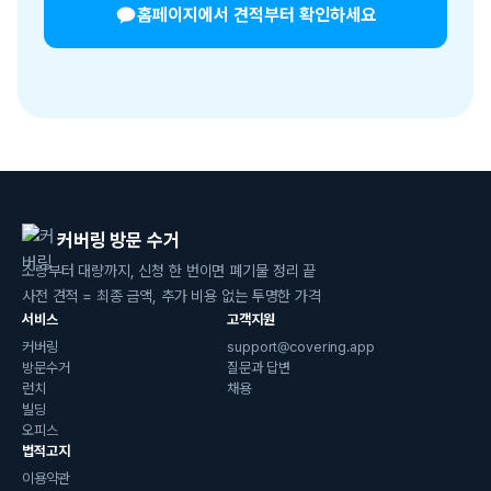
홈페이지에서 견적부터 확인하세요
커버링 방문 수거
소량부터 대량까지, 신청 한 번이면 폐기물 정리 끝
사전 견적 = 최종 금액, 추가 비용 없는 투명한 가격
서비스
고객지원
커버링
support@covering.app
방문수거
질문과 답변
런치
채용
빌딩
오피스
법적고지
이용약관