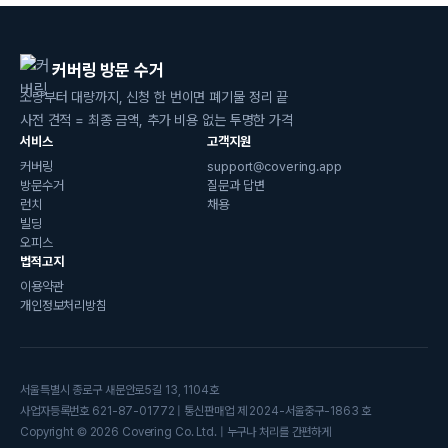
커버링 방문 수거
소량부터 대량까지, 신청 한 번이면 폐기물 정리 끝
사전 견적 = 최종 금액, 추가 비용 없는 투명한 가격
서비스
고객지원
커버링
support@covering.app
방문수거
질문과 답변
런치
채용
빌딩
오피스
법적고지
이용약관
개인정보처리방침
서울특별시 종로구 새문안로5길 13, 1104호
사업자등록번호 621-87-01772 | 통신판매업 제 2024-서울중구-1863 호
Copyright © 2026 Covering Co. Ltd. | 누구나 처리를 간편하게