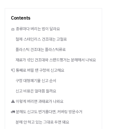
Contents
🧺 종류마다 버리는 법이 달라요
철제·스테인리스 건조대는 고철로
플라스틱 건조대는 플라스틱류로
재료가 섞인 건조대와 스탠드행거는 분해해서 나눠요
📮 통째로 버릴 땐 구청에 신고해요
구청 대형폐기물 신고 순서
신고 비용은 얼마쯤 들까요
⚠️ 이렇게 버리면 과태료가 나와요
🚛 분해도 신고도 번거롭다면, 커버링 방문수거
분해 안 하고 있는 그대로 두면 돼요