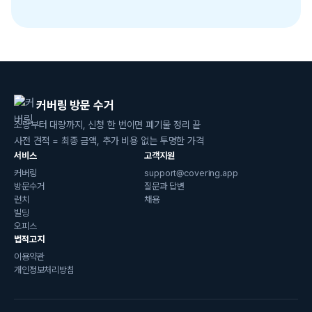
커버링 방문 수거
소량부터 대량까지, 신청 한 번이면 폐기물 정리 끝
사전 견적 = 최종 금액, 추가 비용 없는 투명한 가격
서비스
고객지원
커버링
support@covering.app
방문수거
질문과 답변
런치
채용
빌딩
오피스
법적고지
이용약관
개인정보처리방침