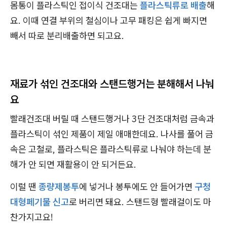
몸통이 플라스틱인 접이식 건조대는
플라스틱류로 배출
해
요. 이때 연결 부위의 철심이나 고무 패킹은 쉽게 빠지면
빼서 따로 분리배출하면 되고요.
재료가 섞인 건조대와 스탠드행거는 분해해서 나눠
요
빨래건조대 버릴 때 스탠드행거나 3단 건조대처럼 금속과
플라스틱이 섞인 제품이 제일 애매한데요. 나사를 풀어 금
속은 고철로, 플라스틱은 플라스틱류로 나눠야 하는데 분
해가 안 되면 재활용이 안 되거든요.
이럴 땐
종량제봉투
에 넣거나 봉투에도 안 들어가면
구청
대형페기물 신고
로 버리면 돼요. 스탠드형 빨래걸이도 마
찬가지고요!