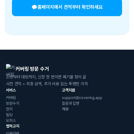
홈페이지에서 견적부터 확인하세요
커버링 방문 수거
소량부터 대량까지, 신청 한 번이면 폐기물 정리 끝
사전 견적 = 최종 금액, 추가 비용 없는 투명한 가격
서비스
고객지원
커버링
support@covering.app
방문수거
질문과 답변
런치
채용
빌딩
오피스
법적고지
이용약관